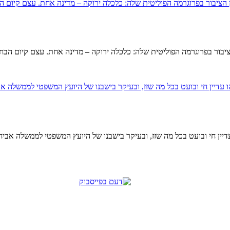
עדיין חי ובועט בכל מה שזז, ובעיקר בישבנו של היועץ המשפטי לממשלה אביח