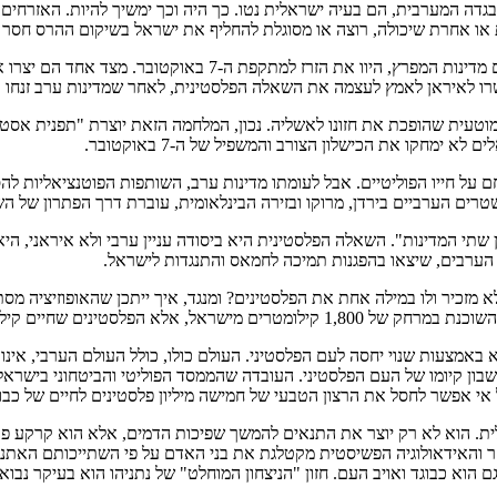
 בגדה המערבית, הם בעיה ישראלית נטו. כך היה וכך ימשיך להיות. האזרחים 
ת או אחרת שיכולה, רוצה או מסוגלת להחליף את ישראל בשיקום ההרס חס
למרבה האירוניה, הסכמי אברהם שהביאו עלינו הדואו טראמפ – נתנ
רו לאיראן לאמץ לעצמה את השאלה הפלסטינית, לאחר שמדינות ערב זנחו 
המוטעית שהופכת את חזונו לאשליה. נכון, המלחמה הזאת יוצרת "תפנית אסט
ימחקו את הכישלון הצורב והמשפיל של ה-7 באוקטובר.
ם על חייו הפוליטיים. אבל לעומתו מדינות ערב, השותפות הפוטנציאליות 
רים הערביים בירדן, מרוקו ובזירה הבינלאומית, עוברת דרך הפתרון של ה
תי המדינות". השאלה הפלסטינית היא ביסודה עניין ערבי ולא איראני, הי
הערבים, שיצאו בהפגנות תמיכה לחמאס והתנגדות לישראל.
מזכיר ולו במילה אחת את הפלסטינים? ומנגד, איך ייתכן שהאופוזיציה מס
 שחיים קילומטרים ספורים מאתנו.
 באמצעות שנוי יחסה לעם הפלסטיני. העולם כולו, כולל העולם הערבי, אינ
שבון קיומו של העם הפלסטיני. העובדה שהממסד הפוליטי והביטחוני בישראל
 אפשר לחסל את הרצון הטבעי של חמישה מיליון פלסטינים לחיים של כבוד, 
ית. הוא לא רק יוצר את התנאים להמשך שפיכות הדמים, אלא הוא קרקע פו
אידאולוגיה הפשיסטית מקטלגת את בני האדם על פי השתייכותם האתנית והד
 גם הוא כבוגד ואויב העם. חזון "הניצחון המוחלט" של נתניהו הוא בעיקר נ