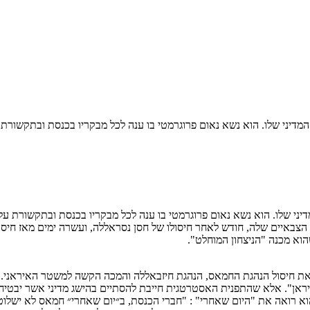
יני שלו. הוא נשא נאום פרוגרמטי בו ענה לכל מבקריו בכנסת ובתקשורת ע
איים שלה, חודש לאחר חיסולו של חסן נסראללה, ועשרה ימים מאז חיסולו 
וא מכנה "הניצחון המוחלט".
ת את חיסול הנהגת החמאס, הנהגת חיזבאללה והמכה הקשה למשטר האיראני. 
יראן". אלא שהתפנית האסטרטגית חייבת להסתיים בהישג מדיני אשר יבטיח 
הוא רואה את "היום שאחרי" : "חברי הכנסת, ב״יום שאחרי״ חמאס לא ישלוט י