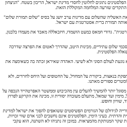
הפלסטינים נתונים לחלוטין לחסדי מדינת ישראל, הריבון בשטח. "הניצחון
ר התקדים שזרעה המלחמה המקוללת הזאת.
יהו, עם מדינות המפרץ, היוו את הזרז למתקפת ה-7 באוקטובר. מצד אחד הם יצרו את האשליה שהשלום עם מדינות ערב יושג על בסיס "שלום תמורת שלום"
אותה תמורת ברית אסטרטגית עם ישראל.
רטגית". גדודי חמאס כמעט הושמדו, חיזבאללה מאבד את מעמדו בלבנון,
להסכמי שלום עתידיים, מבינות היטב, שהדרך לאטום את הפרצה שדרכה
שאלה הפלסטינית.
א נוגעת לעולם הסוני ולא לשיעי. האהדה שאיראן זכתה בה כשאימצה את
תפקת בנאצות, ביקורת על המחדל, על החטופים ועל היחס לחרדים, ולא
ו מסוגל יותר להמשיך להעלים עין מהכיבוש וממשטר האפרטהייד הנכפה על
, מימין ועד שמאל, מתעלם מעובדה יסודית זו, מכינה את הקרקע לפרוץ
שוויון וחופש.
רייה לגידולם של הגורמים הפשיסטים ששואפים להפוך את ישראל למדינת
תית. בעיני הימין, הפלסטינים אינם נחשבים לבני אדם שווי זכויות,
בואת שקר המנותקת מהמציאות. במובן זה נתניהו לא השתנה, הוא עקבי