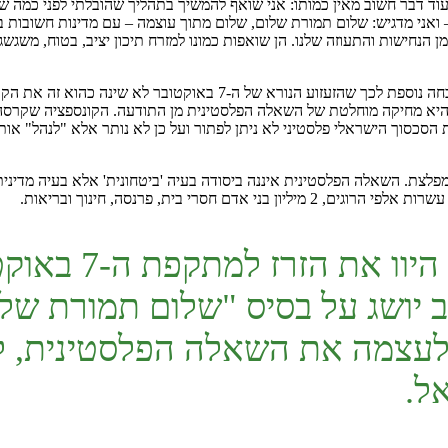
ל עוד דבר חשוב מאין כמותו: אני שואף להמשיך בתהליך שהובלתי לפני כמה
אני מדגיש: שלום תמורת שלום, שלום מתוך עוצמה – עם מדינות חשובות במז
הנחישות והתעוזה שלנו. הן שואפות כמונו למזרח תיכון יציב, בטוח, משגשג.
חזון אחרית הימים של נתניהו, על השלום שיבוא בעקבות המלחמה, הוא הוכ
כסוך הישראלי פלסטיני לא ניתן לפתור ועל כן לא נותר אלא "לנהל" אותו
לצת. השאלה הפלסטינית איננה ביסודה בעיה 'ביטחונית' אלא בעיה מדינית
סרי בית, פרנסה, חינוך ובריאות.
למרבה האירוניה,
יושג על בסיס "שלום תמורת שלום
עצמה את השאלה הפלסטינית, לא
ל.