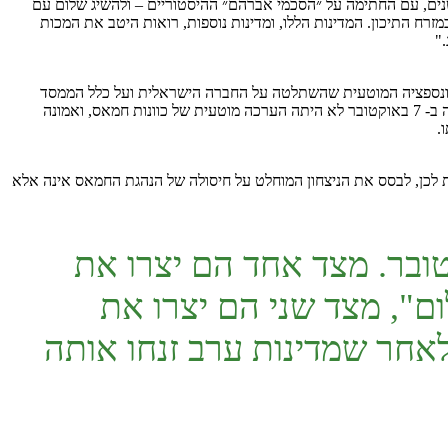
 שנים, עם החתימה על ״הסכמי אברהם״ ההיסטוריים – ולהשיג שלום עם
רח התיכון. המדינות הללו, ומדינות נוספות, רואות היטב את המכות
"
חה נוספת לכך שהזעזוע הנורא של ה-7 באוקטובר לא שינה כהוא זה את הקונספציה המוטעית שהשתלטה על החברה הישראלית ועל כלל הממסד
הפוליטי והביטחוני שלה. הקונספציה הבסיסית שהובילה למסקנה המוטעית היא מחיקה מוחלטת של השאלה הפלסטינית מן התודעה. הקונספציה שקרסה ב- 7 באוקטובר לא היתה הערכה מוטעית של כוונות חמאס, ואמונה
.
 לכן, לבסס את הניצחון המוחלט על חיסולה של הנהגת החמאס אינה אלא
 הסכמי אברהם היוו את הזרז למתקפת ה-7 באוקטובר. מצד אחד הם יצרו את
", מצד שני הם יצרו את
חר שמדינות ערב זנחו אותה