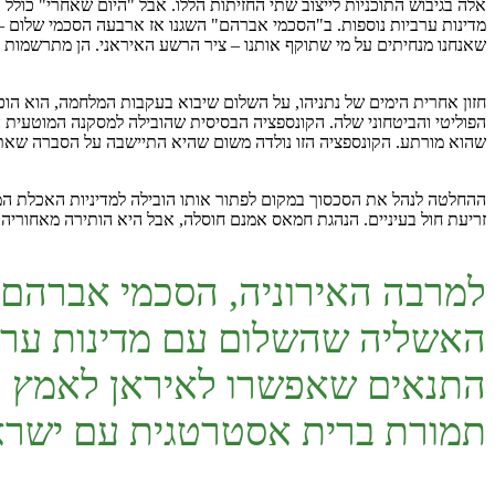
אלה בגיבוש התוכניות לייצוב שתי החזיתות הללו. אבל "היום שאחרי" כול
מדינות ערביות נוספות. ב"הסכמי אברהם" השגנו אז ארבעה הסכמי שלום – ו
שאנחנו מנחיתים על מי שתוקף אותנו – ציר הרשע האיראני. הן מתרשמות מן 
שהוא מורתע. הקונספציה הזו נולדה משום שהיא התיישבה על הסברה שאת הס
ההחלטה לנהל את הסכסוך במקום לפתור אותו הובילה למדיניות האכלת המפ
זריעת חול בעיניים. הנהגת חמאס אמנם חוסלה, אבל היא הותירה מאחוריה עשרות אלפי הרוגים, 2 מיליון בני אדם ח
האשליה שהשלום עם מדינות ערב 
התנאים שאפשרו לאיראן לאמץ ל
תמורת ברית אסטרטגית עם ישרא