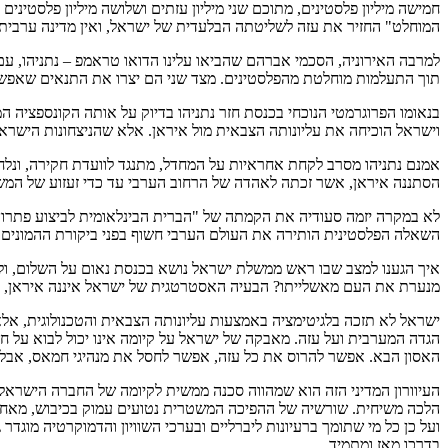
חמישה מיליון פלסטינים, מתוכם שני מיליון עזתים ושלושה מיליון פלסטינים
המוחלט" החזיר את עזה לשליטתה הבלעדית של ישראל, ואין מדינה ערבי
תוך התעלמות מוחלטת מהפלסטינים. מצד שני הם יצרו את התנאים שאפש
בנאומו הפרוגרמטי הנוכחי בכנסת חזר נתניהו בדיוק על אותה הקונספציה 
וישראל הוכיחה את עליונותה הצבאית מול איראן. אלא שהניצחונות הישראלים לא 
אמנם נתניהו מסרב לקחת אחראיות על המחדל, מתנגד לוועדת חקירה, ונלח
הסתננה איראן, אשר זכתה לאהדה של הרחוב הערבי עד כדי זעזוע של המשט
לא במקרה יזמה סעודיה את הקמתה של "הברית הבינלאומית לביצוע פתרון ש
השאלה הפלסטינית הותירה את העולם הערבי חשוף בפני ביקורת ההמונים 
איך הגענו למצב שבו ראש ממשלת ישראל נושא בכנסת נאום על השלום, ולא 
מנערת את העם מאשלייתו? הבעיה האסטרטגית של ישראל איננה איראן, השוכנת במרחק של 1,800 קילומטרים מישראל, אלא הפלסטינים
ישראל לא תזכה בלגיטימציה באמצעות עליונותה הצבאית והטכנולוגית, אלא
הגדה המערבית ועל עזה. מאבקה של ישראל על קיומה אינו יכול לבוא על ח
האסון הבא. אפשר להרוס את כל עזה, אפשר לחסל את מנהיגי חמאס, אבל אי
העיוורון המדיני הזה הוא שמהווה סכנה ממשית לקיומה של החברה הישראל
הלכה משיחית. שורשיה של ההפיכה המשטרית נטועים עמוק בכיבוש, מאחר וה
ועל כן כל מי שתומך ברעיונות ליברליים ובערכי השוויון והדמוקרטיה מוגדר
בדרכו מאז ומתמיד.