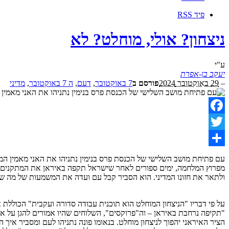
פיד RSS
ניצחון? אולי, מוחלט? לא
ע"י
יעקב בן-אפרת
–
29 באוקטובר 2024
פורסם ב
7 באוקטובר
,
דעם
,
ה 7 באוקטובר
,
מדיני
Facebook
Twitter
Share
עם פתיחת מושב השלישי של הכנסת פרס בנימין נתניהו את האני מאמין המד
מפרוץ המלחמה, ימים ספורים לאחר שישראל תקפה באיראן את המתקנים הצב
ולתאר את חזונו המדיני. הוא הסביר קבל עם ועדה את המשמעות של מה שה
על פי דבריו "הניצחון המוחלט הוא תוכנית עבודה סדורה ועקבית" הכולל
"תקיפה נרחבת באיראן – וה"פרוקסים", השלוחים שהיו אמורים להגן על א
הציר האיראני יהפוך לניצחון מוחלט. בנאומו פונה נתניהו לעם ומסביר איך 